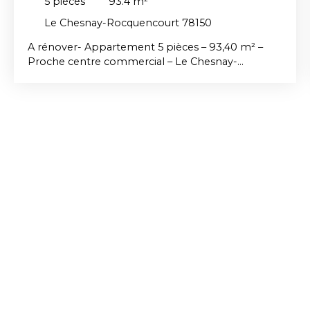
5
pièces
93.4
m²
Le Chesnay-Rocquencourt 78150
A rénover- Appartement 5 pièces – 93,40 m² –
Proche centre commercial – Le Chesnay-
Rocquencourt À deux pas du centre commercial
et de toutes les commodités, ce grand 5 pièces de
93,40 m² se trouve en étage élevé d'une
résidence très recherchée du secteur. Exposé
ouest et donnant sur un square, il offre un cadre à
la fois lumineux et étonnamment calme pour une
localisation aussi centrale. L'entrée dessert des
toilettes indépendantes et une cuisine fermée,
pratique pour préserver le salon des odeurs de
cuisson. Le salon-salle à manger s'ouvre sur une
loggia de 8 m², un vrai plus pour profiter de
l'extérieur sans les contraintes d'un balcon
classique. Côté nuit, une chambre communique
avec le salon, idéale en bureau ou chambre
d'appoint, tandis que les deux autres chambres
offrent un vrai espace parental avec une suite
comprenant son propre balcon. Une cave incluse