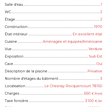
Salle d'eau
1
WC
2
Étage
2
Construction
1970
État intérieur
En excellent état
Cuisine
Aménagée et équipée/Américaine
Vue
Verdure
Exposition
Sud-Est
Cave
Oui
Description de la piscine
Privative
Nombre d'étages du bâtiment
3
Localisation
Le Chesnay-Rocquencourt 78150
Charges
650
€ /mois
Taxe foncière
3 100
€ /an