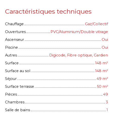
Caractéristiques techniques
Chauffage
Gaz/Collectif
Ouvertures
PVC/Aluminium/Double vitrage
Ascenseur
Oui
Piscine
Oui
Autres
Digicode, Fibre optique, Gardien
Surface
148
m²
Surface au sol
148
m²
Séjour
49
m²
Surface terrasse
50
m²
Pièces
49
Chambres
3
Salle de bains
1