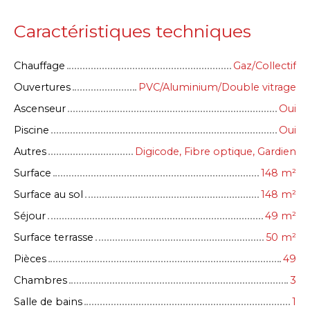
Caractéristiques techniques
Chauffage
Gaz/Collectif
Ouvertures
PVC/Aluminium/Double vitrage
Ascenseur
Oui
Piscine
Oui
Autres
Digicode, Fibre optique, Gardien
Surface
148
m²
Surface au sol
148
m²
Séjour
49
m²
Surface terrasse
50
m²
Pièces
49
Chambres
3
Salle de bains
1