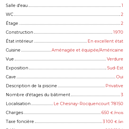
Salle d'eau
1
WC
2
Étage
2
Construction
1970
État intérieur
En excellent état
Cuisine
Aménagée et équipée/Américaine
Vue
Verdure
Exposition
Sud-Est
Cave
Oui
Description de la piscine
Privative
Nombre d'étages du bâtiment
3
Localisation
Le Chesnay-Rocquencourt 78150
Charges
650
€ /mois
Taxe foncière
3 100
€ /an