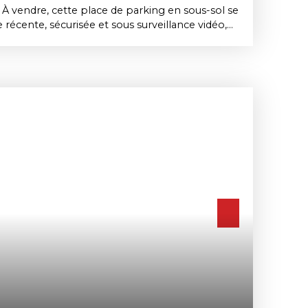
 vendre, cette place de parking en sous-sol se
 récente, sécurisée et sous surveillance vidéo,
lité pour qui cherche à protéger son véhicule au
gligeable aujourd'hui : une recharge pour
 possible sur cet emplacement, un atout qui
 valeur avec la généralisation des véhicules
 Ce type de bien conviendra aussi bien à un
e d'un stationnement sécurisé qu'à un
t louer l'emplacement séparément, la demande
e genre de produit au Chesnay-Rocquencourt.
t sécurisée, idéale pour compléter un logement
u pour un investissement locatif simple à gérer.