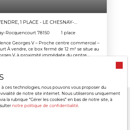
NDRE, 1 PLACE - LE CHESNAY-
50
ay-Rocquencourt 78150
1
place
dence Georges V – Proche centre commercial –
t À vendre, ce box fermé de 12 m² se situe au
orges V, à proximité immédiate du centre
s les commodités du secteur. Idéal pour
ou pour un usage de rangement
e de bien reste recherché dans les résidences
S
rface se fait rare. Sa localisation, à deux pas
entre commercial, en fait un complément
ce à ces technologies, nous pouvons vous proposer du
ants du quartier ne disposant pas de place de
ivialité de notre site internet. Nous utiliserons uniquement
u pour un investisseur souhaitant louer
 la rubrique ″Gérer les cookies″ en bas de notre site, à
t. Un produit simple et fonctionnel, à saisir
sulter
notre politique de confidentialité
.
olution de stationnement sécurisée au Chesnay-
ANT À VOTRE