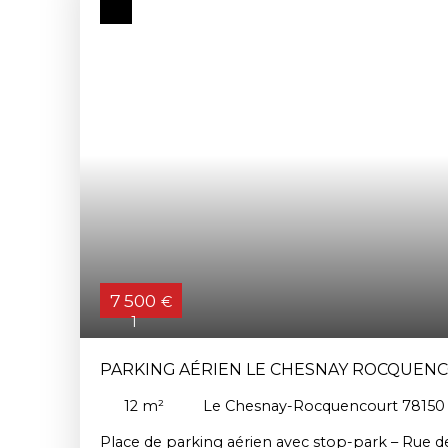
7 500
€
1
PARKING AÉRIEN LE CHESNAY ROCQUENC
12
m²
Le Chesnay-Rocquencourt 78150
Place de parking aérien avec stop-park – Rue de