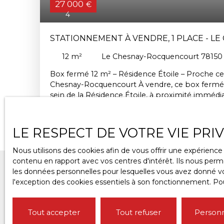
27 000
€
4
STATIONNEMENT À VENDRE, 1 PLACE - LE
ROCQUENCOURT 78150
12
m²
Le Chesnay-Rocquencourt 78150
Box fermé 12 m² – Résidence Étoile – Proche c
Chesnay-Rocquencourt À vendre, ce box fermé d
sein de la Résidence Étoile, à proximité immédi
commercial et de toutes les commodités du sec
sécuriser un véhicule ou pour un usage de ran
complémentaire, ce type de bien reste recherc
LE RESPECT DE VOTRE VIE PRI
où le stationnement en surface se fait rare. Sa lo
des commerces et du centre commercial, en f
Nous utilisons des cookies afin de vous offrir une expérien
pratique pour les habitants du quartier ne disp
contenu en rapport avec vos centres d'intérêt. Ils nous perme
stationnement dédiée, ou pour un investisseur 
les données personnelles pour lesquelles vous avez donné vot
l'emplacement séparément. Un produit simple et
l'exception des cookies essentiels à son fonctionnement. Pou
pour qui cherche une solution de stationnemen
NE MANQUEZ
Rocquencourt.
Tout accepter
Tout refuser
Personn