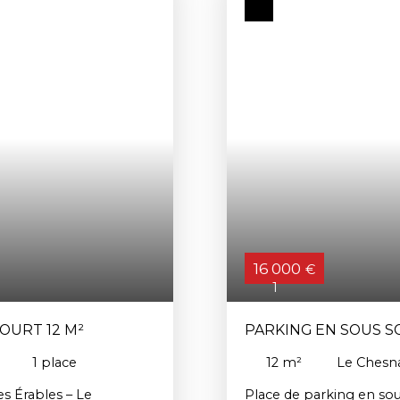
16 000
€
1
OURT 12 M²
PARKING EN SOUS S
1
place
12
m²
Le Chesn
s Érables – Le
Place de parking en sou