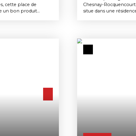
, cette place de
Chesnay-Rocquencourt À
ue un bon produit
situe dans une résidence
nt simple et peu
un vrai gage de tranquil
mois et des charges de
quotidien. Point non né
ive pour ce type de bien.
véhicule électrique est
aire non négligeable,
prend de plus en plus de
nts droit, un vrai plus
hybrides et électriques.
ur peut parfois être
particulier en recherch
gérer, idéal pour
investisseur souhaitan
ticulier en recherche
restant soutenue sur c
encourt.
Une solution pratique e
sans place de parking o