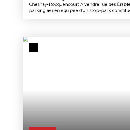
Chesnay-Rocquencourt À vendre rue des Érables
parking aérien équipée d'un stop-park constit
d'investissement pour qui cherche un placeme
contraignant. Avec une valeur locative de 65 €/
copropriété réduites, la rentabilité reste attract
Le stop-park apporte une sécurité supplément
en limitant l'accès à l'emplacement aux seuls aya
dans les résidences où le stationnement extérie
convoité. Un produit d'investissement simple à 
diversifier un patrimoine locatif ou pour un par
d'un stationnement sécurisé au Chesnay-Rocqu