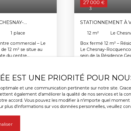
27 000
€
3
 CHESNAY-
STATIONNEMENT À VE
ROCQUENCOURT 781
1
place
12
m²
Le Chesn
entre commercial – Le
Box fermé 12 m² – Rési
e 12 m² se situe au
Le Chesnay-Rocquencour
ate du centre
sein de la Résidence Ge
teur. Idéal pour
commercial et de toute
gement
sécuriser un véhicule 
hé dans les résidences
complémentaire, ce typ
VÉE EST UNE PRIORITÉ POUR NOU
calisation, à deux pas
où le stationnement en su
ait un complément
des commerces et du c
ce optimale et une communication pertinente sur notre site. Gra
osant pas de place de
pratique pour les habit
ttent également d'améliorer la qualité de nos services et la conv
souhaitant louer
stationnement dédiée, o
re accord. Vous pouvez les modifier à n'importe quel moment via
 fonctionnel, à saisir
l'emplacement séparémen
r plus d'informations sur vos données personnelles, veuillez con
t sécurisée au Chesnay-
pour qui cherche une s
 PLUS AUCUN BIEN
CORRESPOND
Rocquencourt.
RECHERCHE !
aliser