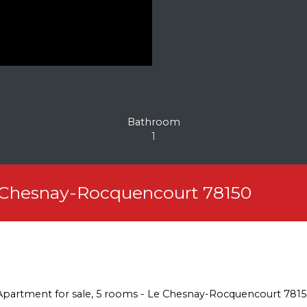
Bathroom
1
e Chesnay-Rocquencourt 78150
Apartment for sale, 5 rooms - Le Chesnay-Rocquencourt 781