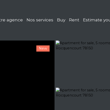
tre agence
Nos services
Buy
Rent
Estimate you
New