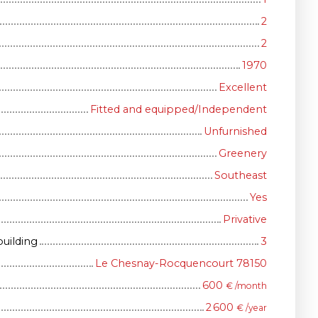
2
2
1970
Excellent
Fitted and equipped/Independent
Unfurnished
Greenery
Southeast
Yes
Privative
building
3
Le Chesnay-Rocquencourt 78150
600
€ /month
2 600
€ /year