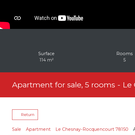
Surface
Rooms
114
m²
5
Apartment for sale, 5 rooms - L
Return
Sale
Apartment
Le Chesnay-Rocquencourt 78150