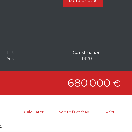
More photos
Lift
Construction
Yes
1970
680 000
€
Calculator
Add to favorites
Print
50