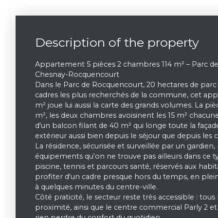
Description of the property
Appartement 5 pièces 2 chambres 114 m² – Parc d
Chesnay-Rocquencourt
Dans le Parc de Rocquencourt, 20 hectares de parc fo
cadres les plus recherchés de la commune, cet app
m² joue lui aussi la carte des grands volumes. La piè
m², les deux chambres avoisinent les 15 m² chacune
d'un balcon filant de 40 m² qui longe toute la faça
extérieur aussi bien depuis le séjour que depuis les
La résidence, sécurisée et surveillée par un gardien
équipements qu'on ne trouve pas ailleurs dans ce ty
piscine, tennis et parcours santé, réservés aux habi
profiter d'un cadre presque hors du temps, en plein
à quelques minutes du centre-ville.
Côté praticité, le secteur reste très accessible : tous 
proximité, ainsi que le centre commercial Parly 2 
rien perdre du confort du quotidien.