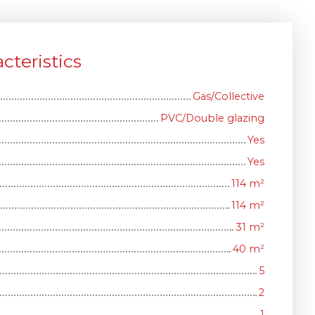
cteristics
Gas/Collective
PVC/Double glazing
Yes
Yes
114
m²
114
m²
31
m²
40
m²
5
2
1