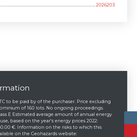
2026203
ormation
TC to be paid by of the purchaser. Price excluding
dominium of 160 lots. No ongoing proceedings.
class E Estimated average amount of annual energy
use, based on the year's energy prices 2022:
.00 €. Information on the risks to which this
vailable on the Geohazards website: