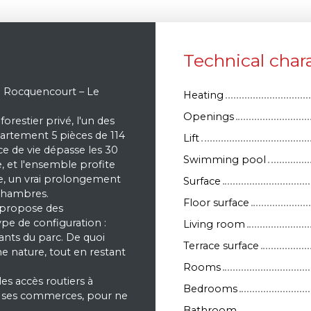
Technical chara
e Rocquencourt – Le
Heating
Openings
restier privé, l'un des
artement 5 pièces de 114
Lift
ce de vie dépasse les 30
Swimming pool
, et l'ensemble profite
de, un vrai prolongement
Surface
 chambres.
Floor surface
, propose des
pe de configuration :
Living room
tants du parc. De quoi
Terrace surface
e nature, tout en restant
Rooms
les accès routiers à
Bedrooms
et ses commerces, pour ne
Bathroom