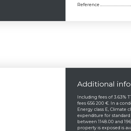
Reference
Additional inf
Including fees of 3.63% T
fees 656 200 €. In a con
Energy class E, Climate 
expenditure for standard 
between 1148.00 and 1960
property is exposed is a