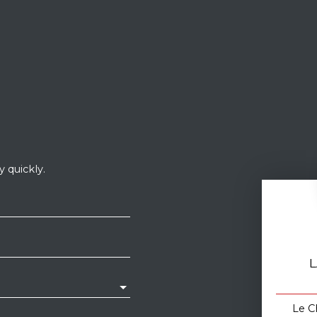
 quickly.
L
Le C