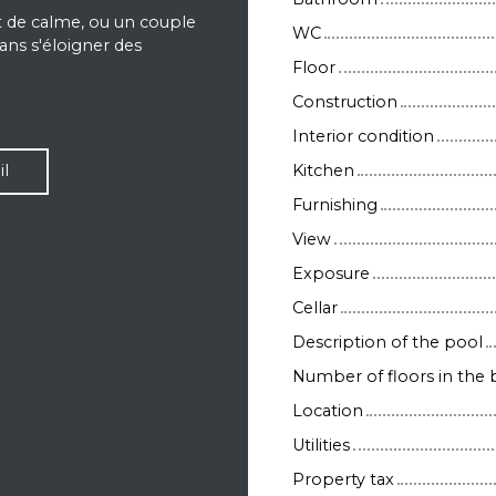
et de calme, ou un couple
WC
ans s'éloigner des
Floor
Construction
Interior condition
Kitchen
l
Furnishing
View
Exposure
Cellar
Description of the pool
Number of floors in the 
Location
Utilities
Property tax